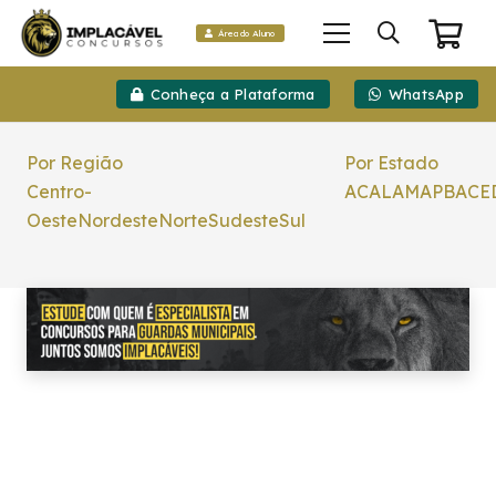
Área do Aluno
Conheça a Plataforma
WhatsApp
Por Região
Por Estado
Centro-
AC
AL
AM
AP
BA
CE
Oeste
Nordeste
Norte
Sudeste
Sul