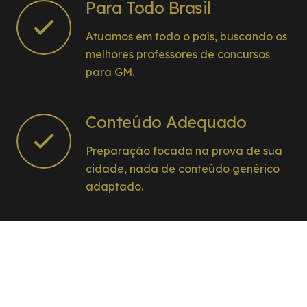
Para Todo Brasil
Atuamos em todo o país, buscando os
melhores professores de concursos
para GM.
Conteúdo Adequado
Preparação focada na prova de sua
cidade, nada de conteúdo genérico
adaptado.