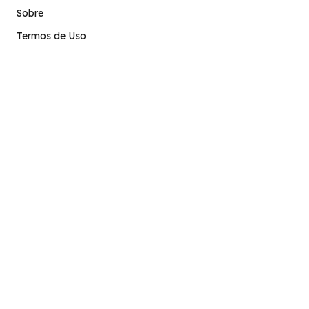
Sobre
Termos de Uso
Atendimento
contato@stage.implacavel.online
47 99928-8399
R. do Ctg, 301 – Sala 03 – Vila Nova, Porto Belo – SC,
CEP 88210-000