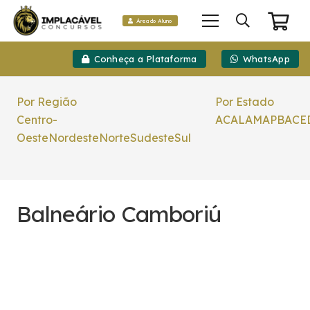
Área do Aluno
Conheça a Plataforma
WhatsApp
Por Região
Por Estado
Centro-
AC
AL
AM
AP
BA
CE
Oeste
Nordeste
Norte
Sudeste
Sul
Balneário Camboriú