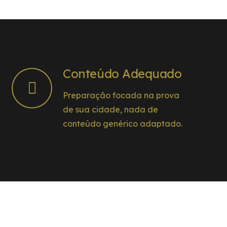
Conteúdo Adequado
Preparação focada na prova
de sua cidade, nada de
conteúdo genérico adaptado.