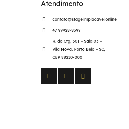
Atendimento
contato@stage.implacavel.online
47 99928-8399
R. do Ctg, 301 – Sala 03 –
Vila Nova, Porto Belo – SC,
CEP 88210-000
s