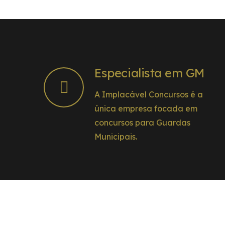
Especialista em GM
A Implacável Concursos é a
única empresa focada em
concursos para Guardas
Municipais.