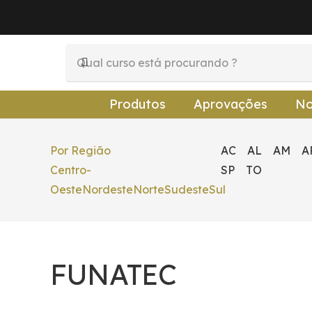
Produtos
Aprovações
No
Por Região
AC
AL
AM
A
Centro-
SP
TO
Oeste
Nordeste
Norte
Sudeste
Sul
FUNATEC