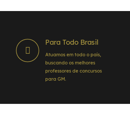
Para Todo Brasil
Atuamos em todo o país,
buscando os melhores
professores de concursos
para GM.