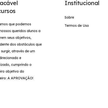
acável
Institucional
ursos
Sobre
tamos que podemos
Termos de Uso
 nossos queridos alunos a
rem seus objetivos,
dente dos obstáculos que
surgir, através de um
direcionado e
lizado, cumprindo o
iro objetivo do
eiro: A APROVAÇÃO!
Copyright©2026 Implacável Concursos – Todos os direitos reservado