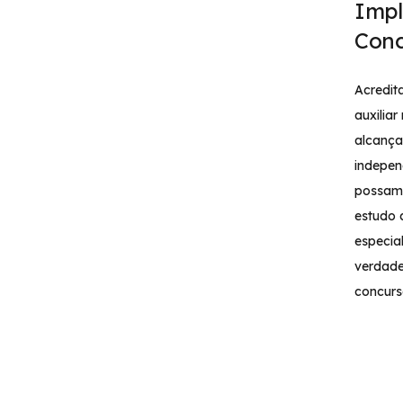
Impl
Conc
Acredi
auxiliar
alcança
indepen
possam 
estudo 
especia
verdade
concurs