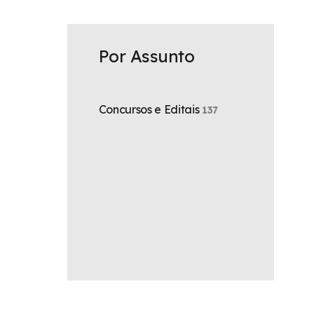
U
Por Assunto
Concursos e Editais
137
es
e,