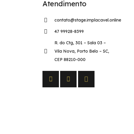
Atendimento
contato@stage.implacavel.online
47 99928-8399
R. do Ctg, 301 – Sala 03 –
Vila Nova, Porto Belo – SC,
CEP 88210-000
s