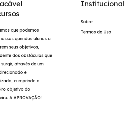
acável
Institucional
ursos
Sobre
tamos que podemos
Termos de Uso
 nossos queridos alunos a
rem seus objetivos,
dente dos obstáculos que
surgir, através de um
direcionado e
lizado, cumprindo o
iro objetivo do
eiro: A APROVAÇÃO!
Copyright©2026 Implacável Concursos – Todos os direitos reservado