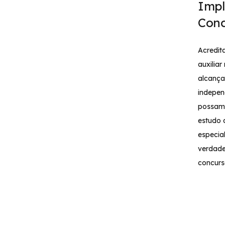
Impl
Conc
Acredi
auxiliar
alcança
indepen
possam 
estudo 
especia
verdade
concurs