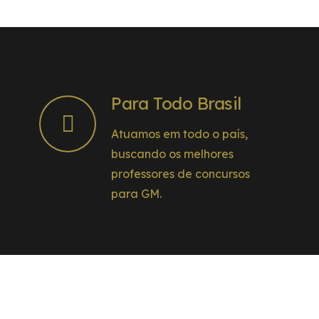
Para Todo Brasil
Atuamos em todo o país,
buscando os melhores
professores de concursos
para GM.