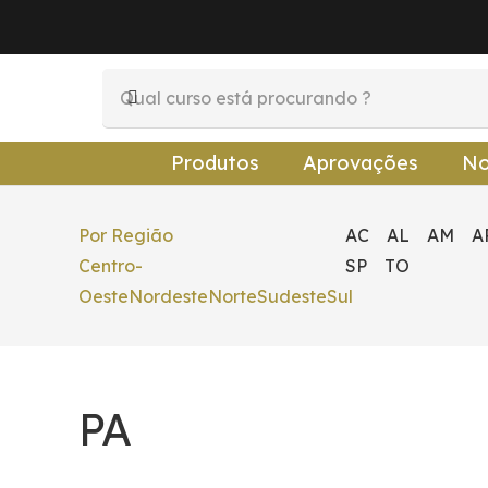
Produtos
Aprovações
No
Por Região
AC
AL
AM
A
Centro-
SP
TO
Oeste
Nordeste
Norte
Sudeste
Sul
PA