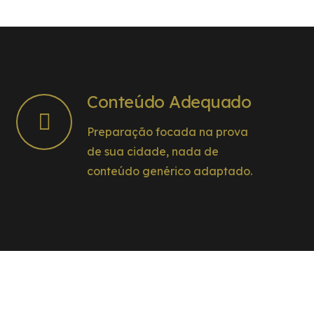
Conteúdo Adequado
Preparação focada na prova
de sua cidade, nada de
conteúdo genérico adaptado.