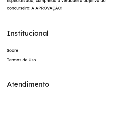
especializado, cumprindo o verdadeiro objetivo do
concurseiro: A APROVAÇÃO!
Institucional
Sobre
Termos de Uso
Atendimento
contato@stage.implacavel.online
47 99928-8399
R. do Ctg, 301 – Sala 03 – Vila Nova, Porto Belo – SC,
CEP 88210-000