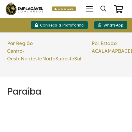
Área do Aluno
Conheça a Plataforma
WhatsApp
Por Região
Por Estado
Centro-
AC
AL
AM
AP
BA
CE
Oeste
Nordeste
Norte
Sudeste
Sul
Paraíba