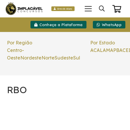
Área do Aluno
Conheça a Plataforma
WhatsApp
Por Região
Por Estado
Centro-
AC
AL
AM
AP
BA
CE
Oeste
Nordeste
Norte
Sudeste
Sul
RBO