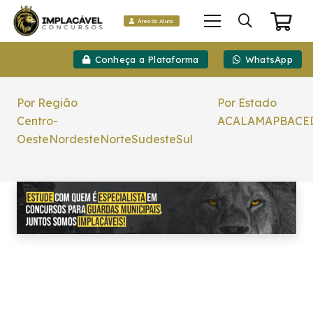
Área do Aluno
Conheça a Plataforma
WhatsApp
Por Região
Por Estado
Centro-
AC
AL
AM
AP
BA
CE
Oeste
Nordeste
Norte
Sudeste
Sul