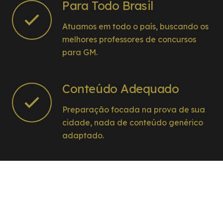
Para Todo Brasil
Atuamos em todo o país, buscando os
melhores professores de concursos
para GM.
Conteúdo Adequado
Preparação focada na prova de sua
cidade, nada de conteúdo genérico
adaptado.