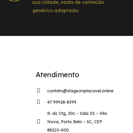
sua cidade, nada de conteúdo
genérico adaptado.
Atendimento
contato@stage.implacavel.online
47 99928-8399
R. do Ctg, 301 – Sala 03 – Vila
Nova, Porto Belo – SC, CEP
88210-000