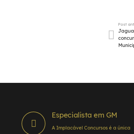
Post ant
Jagua
concu
Munici
Especialista em GM
A Implacável Concursos é a única