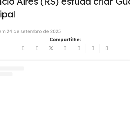
cio Aires (RS) estuda criar G
ipal
 em
24 de setembro de 2025
Compartilhe: