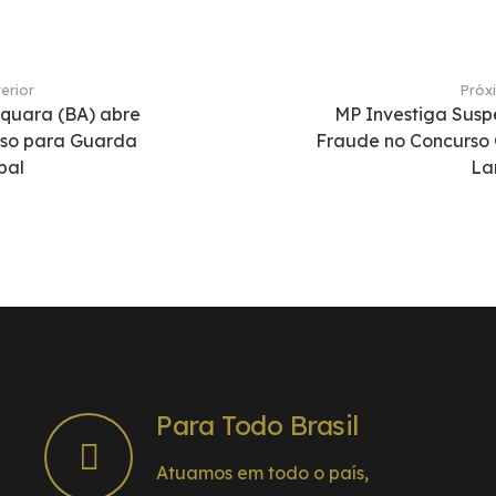
erior
Próx
quara (BA) abre
MP Investiga Susp
rso para Guarda
Fraude no Concurso
pal
La
Para Todo Brasil
Atuamos em todo o país,