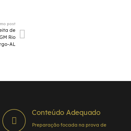
imo post
eita de
 GM Rio
rgo-AL
Conteúdo Adequado
Preparação focada na prova de