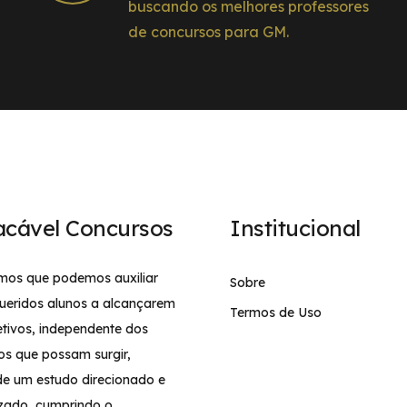
buscando os melhores professores
de concursos para GM.
acável Concursos
Institucional
mos que podemos auxiliar
Sobre
ueridos alunos a alcançarem
Termos de Uso
etivos, independente dos
os que possam surgir,
de um estudo direcionado e
izado, cumprindo o