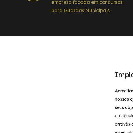
empresa focada em concursos
para Guardas Municipais.
Impl
Acredita
nossos q
seus obj
obstácul
através 
especial