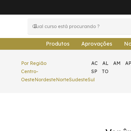
Produtos
Aprovações
No
Por Região
AC
AL
AM
A
Centro-
SP
TO
Oeste
Nordeste
Norte
Sudeste
Sul