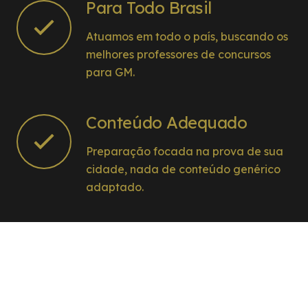
Para Todo Brasil
Atuamos em todo o país, buscando os
melhores professores de concursos
para GM.
Conteúdo Adequado
Preparação focada na prova de sua
cidade, nada de conteúdo genérico
adaptado.