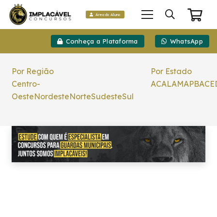
Área do Aluno
Conheça a Plataforma
WhatsApp
Por Região
Por Estado
Centro-
AC
AL
AM
AP
BA
CE
Oeste
Nordeste
Norte
Sudeste
Sul