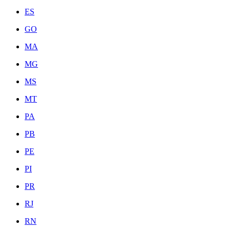
ES
GO
MA
MG
MS
MT
PA
PB
PE
PI
PR
RJ
RN