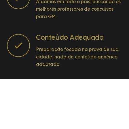
Atuamos em todo o país, buscando os
melhores professores de concursos
para GM.
Conteúdo Adequado
Preparação focada na prova de sua
cidade, nada de conteúdo genérico
adaptado.