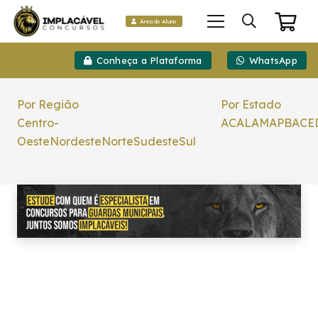
Área do Aluno
Conheça a Plataforma
WhatsApp
Por Região
Por Estado
Centro-
AC
AL
AM
AP
BA
CE
Oeste
Nordeste
Norte
Sudeste
Sul