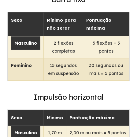
Sexo
Mínimo para
Pontuação
não zerar
máxima
Masculino
2 flexões
5 flexões = 5
completas
pontos
Feminino
15 segundos
30 segundos ou
em suspensão
mais = 5 pontos
Impulsão horizontal
Sexo
Mínimo
Pontuação máxima
Masculino
1,70 m
2,00 m ou mais = 5 pontos