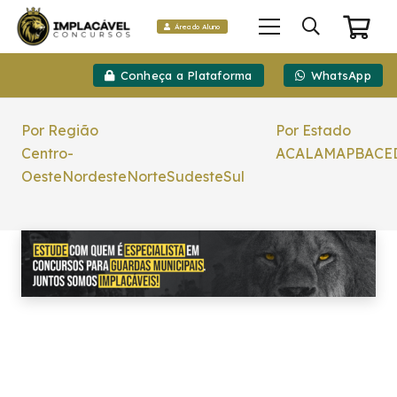
Área do Aluno
Conheça a Plataforma
WhatsApp
Por Região
Por Estado
Centro-
AC
AL
AM
AP
BA
CE
Oeste
Nordeste
Norte
Sudeste
Sul