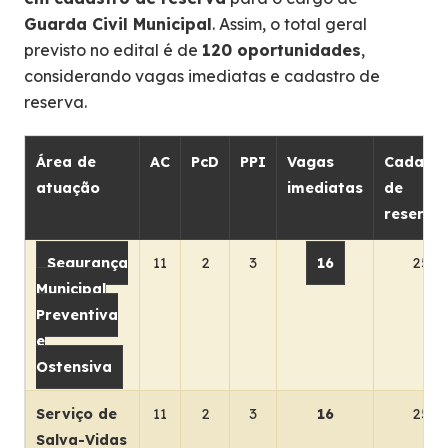
Guarda Civil Municipal
. Assim, o total geral
previsto no edital é de
120 oportunidades
,
considerando vagas imediatas e cadastro de
reserva.
Área de
AC
PcD
PPI
Vagas
Cadastr
atuação
imediatas
de
reserva
Segurança
11
2
3
16
25
Municipal
Preventiva
e
Ostensiva
Serviço de
11
2
3
16
25
Salva-Vidas