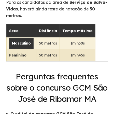
Para os candidatos da área de
Serviço de Salva-
Vidas
, haverá ainda teste de natação de
50
metros
.
Sexo
Distância
Tempo máximo
Masculino
50 metros
1min30s
Feminino
50 metros
1min45s
Perguntas frequentes
sobre o concurso GCM São
José de Ribamar MA
O edital do concurso GCM São José de