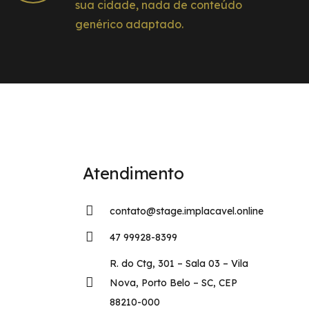
sua cidade, nada de conteúdo
genérico adaptado.
Atendimento
contato@stage.implacavel.online
47 99928-8399
R. do Ctg, 301 – Sala 03 – Vila
Nova, Porto Belo – SC, CEP
88210-000