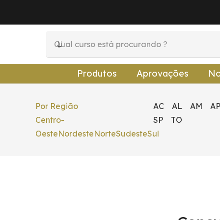
Produtos
Aprovações
No
Por Região
AC
AL
AM
A
Centro-
SP
TO
Oeste
Nordeste
Norte
Sudeste
Sul