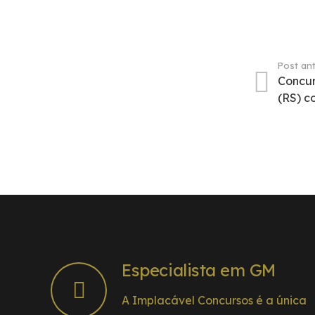
Post ant
Concur
(RS) c
Especialista em GM
A Implacável Concursos é a única