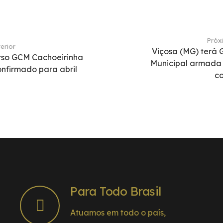
Próx
erior
Viçosa (MG) terá
so GCM Cachoeirinha
Municipal armada
onfirmado para abril
c
Para Todo Brasil
Atuamos em todo o país,