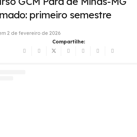
rso GCM Pará de Minas-MG
rmado: primeiro semestre
 em
2 de fevereiro de 2026
Compartilhe: