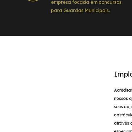
empresa focada em concursos
para Guardas Municipais.
Impl
Acredita
nossos q
seus obj
obstácul
através 
especial