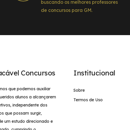
buscando os melhores professores
de concursos para GM.
acável Concursos
Institucional
mos que podemos auxiliar
Sobre
ueridos alunos a alcançarem
Termos de Uso
etivos, independente dos
os que possam surgir,
de um estudo direcionado e
izado, cumprindo o