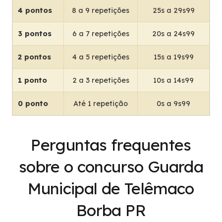
4 pontos
8 a 9 repetições
25s a 29s99
3 pontos
6 a 7 repetições
20s a 24s99
2 pontos
4 a 5 repetições
15s a 19s99
1 ponto
2 a 3 repetições
10s a 14s99
0 ponto
Até 1 repetição
0s a 9s99
Perguntas frequentes
sobre o concurso Guarda
Municipal de Telêmaco
Borba PR