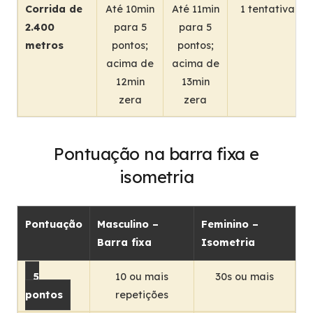
Corrida de
Até 10min
Até 11min
1 tentativa
2.400
para 5
para 5
metros
pontos;
pontos;
acima de
acima de
12min
13min
zera
zera
Pontuação na barra fixa e
isometria
Pontuação
Masculino –
Feminino –
Barra fixa
Isometria
5
10 ou mais
30s ou mais
pontos
repetições