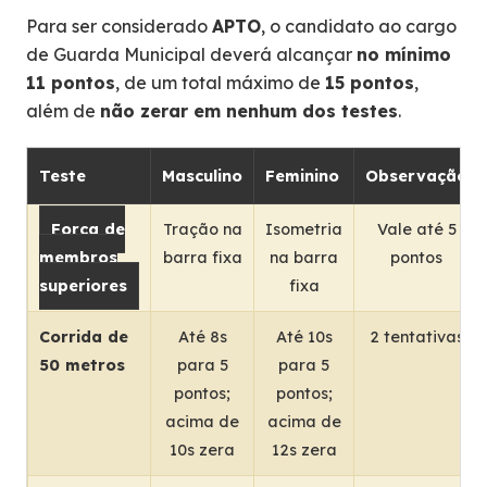
Para ser considerado
APTO
, o candidato ao cargo
de Guarda Municipal deverá alcançar
no mínimo
11 pontos
, de um total máximo de
15 pontos
,
além de
não zerar em nenhum dos testes
.
Teste
Masculino
Feminino
Observação
Força de
Tração na
Isometria
Vale até 5
membros
barra fixa
na barra
pontos
superiores
fixa
Corrida de
Até 8s
Até 10s
2 tentativas
50 metros
para 5
para 5
pontos;
pontos;
acima de
acima de
10s zera
12s zera