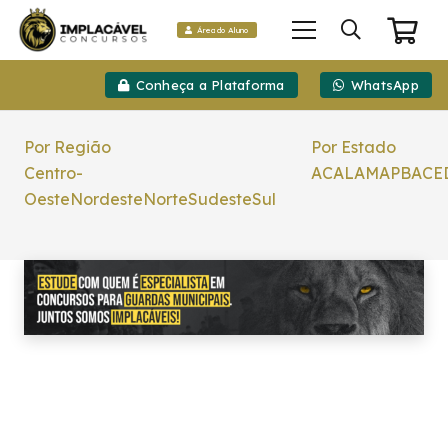
Área do Aluno
Conheça a Plataforma
WhatsApp
Por Região
Por Estado
Centro-
AC
AL
AM
AP
BA
CE
Oeste
Nordeste
Norte
Sudeste
Sul