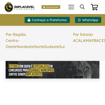
Área do Aluno
Conheça a Plataforma
WhatsApp
Por Região
Por Estado
Centro-
AC
AL
AM
AP
BA
CE
Oeste
Nordeste
Norte
Sudeste
Sul