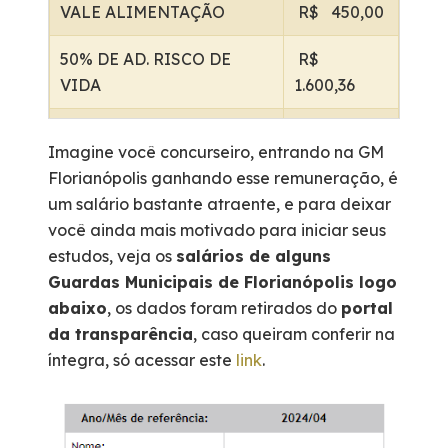
VALE ALIMENTAÇÃO
R$ 450,00
50% DE AD. RISCO DE
R$
VIDA
1.600,36
20% DE PÓS-GRADUAÇÃO
R$ 640,15
Imagine você concurseiro, entrando na GM
Florianópolis ganhando esse remuneração, é
GRATIFICAÇÃO DE
R$
um salário bastante atraente, e para deixar
INSPEÇÃO
1.200,00
você ainda mais motivado para iniciar seus
TOTAL
R$
estudos, veja os
salários de alguns
7.091,26
Guardas Municipais de Florianópolis logo
abaixo
, os dados foram retirados do
portal
da transparência
, caso queiram conferir na
íntegra, só acessar este
link
.