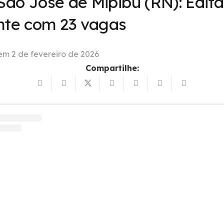
ão José de Mipibu (RN): Edita
nte com 23 vagas
 em
2 de fevereiro de 2026
Compartilhe: