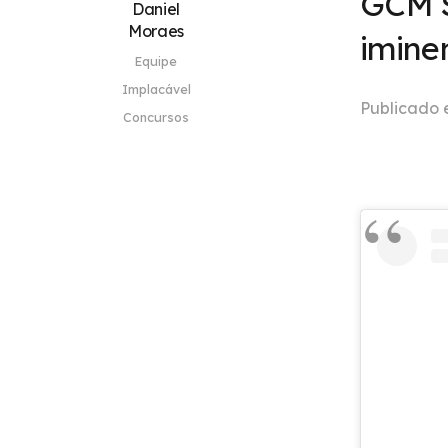
GCM S
Daniel
Moraes
imine
Equipe
Implacável
Publicado
Concursos