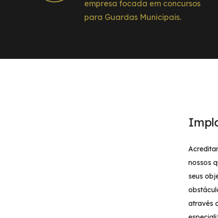
empresa focada em concursos
para Guardas Municipais.
Impl
Acredita
nossos q
seus obj
obstácul
através 
especial