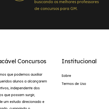
buscando os melhores professores
de concursos para GM.
acável Concursos
Institucional
mos que podemos auxiliar
Sobre
ueridos alunos a alcançarem
Termos de Uso
etivos, independente dos
os que possam surgir,
de um estudo direcionado e
izado, cumprindo o