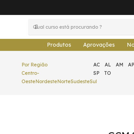
Produtos
Aprovações
No
Por Região
AC
AL
AM
A
Centro-
SP
TO
Oeste
Nordeste
Norte
Sudeste
Sul