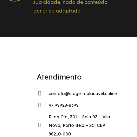
sua cidade, nada de conteúdo
genérico adaptado.
Atendimento
contato@stage.implacavel.online
47 99928-8399
R. do Ctg, 301 – Sala 03 – Vila
Nova, Porto Belo – SC, CEP
88210-000