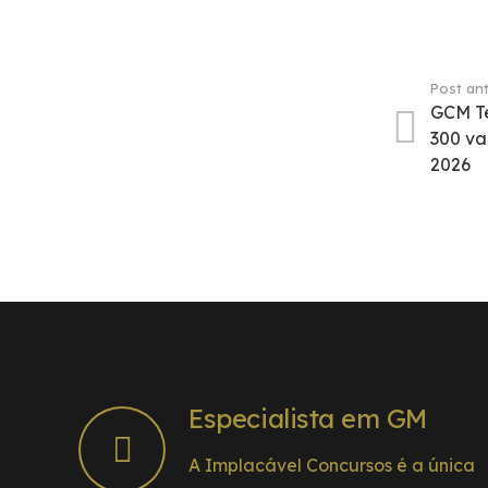
Post ant
GCM Te
300 va
2026
Especialista em GM
A Implacável Concursos é a única