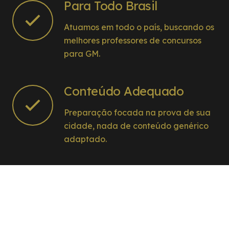
Para Todo Brasil
Atuamos em todo o país, buscando os
melhores professores de concursos
para GM.
Conteúdo Adequado
Preparação focada na prova de sua
cidade, nada de conteúdo genérico
adaptado.