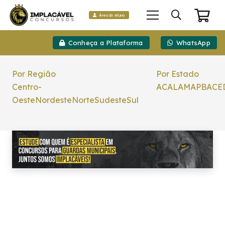
Área do Aluno
Conheça a Plataforma
WhatsApp
Por Região
Por Estado
Centro-
AC
AL
AM
AP
BA
CE
Oeste
Nordeste
Norte
Sudeste
Sul