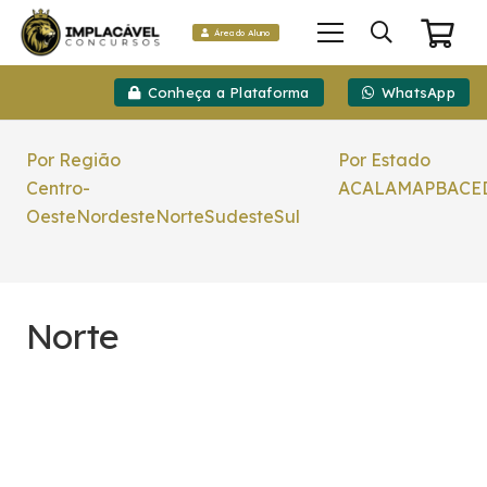
Área do Aluno
Conheça a Plataforma
WhatsApp
Por Região
Por Estado
Centro-
AC
AL
AM
AP
BA
CE
Oeste
Nordeste
Norte
Sudeste
Sul
Norte